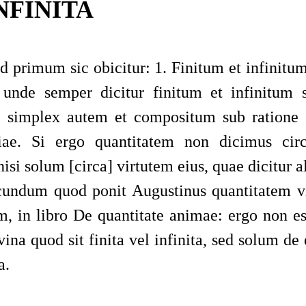
NFINITA
 primum sic obicitur: 1. Finitum et infinitu
; unde semper dicitur finitum et infinitum 
, simplex autem
et compositum sub ratione s
tiae. Si ergo quantitatem non dicimus cir
isi solum [circa] virtutem eius, quae dicitur
ecundum quod ponit
Augustinus
quantitatem v
, in libro
De quantitate animae
: ergo non es
vina quod sit finita vel infinita, sed solum de 
a.