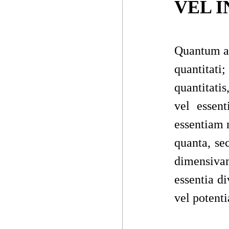
VEL I
Quantum ad
quantitati
quantitatis
vel essen
essentiam n
quanta, s
dimensivam
essentia di
vel potenti