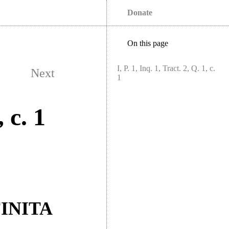
Donate
On this page
I, P. 1, Inq. 1, Tract. 2, Q. 1, c.
Next
1
, c. 1
INITA