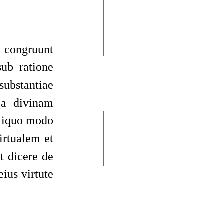
m congruunt
sub ratione
ubstantiae
ca divinam
 aliquo modo
irtualem et
t dicere de
eius virtute