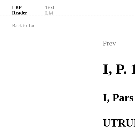
LBP
Text
Reader
List
Back to Toc
Prev
I, P. 
I, Pars
UTRUM