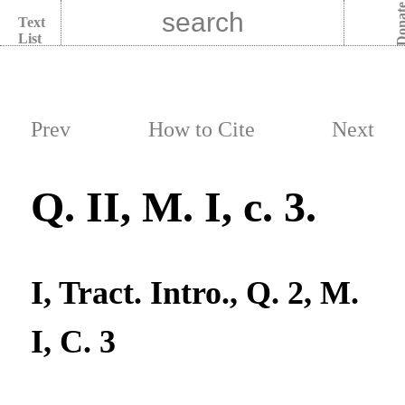
Dona
Text
List
Prev
How to Cite
Next
Q. II, M. I, c. 3.
I, Tract. Intro., Q. 2, M.
I, C. 3