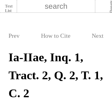
Dona
Text
List
Prev
How to Cite
Next
Ia-IIae, Inq. 1,
Tract. 2, Q. 2, T. 1,
C. 2