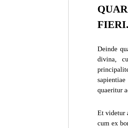
QUAR
FIERI
Deinde qua
divina, c
principal
sapientiae
quaeritur 
Et videtur
a
cum ex bon