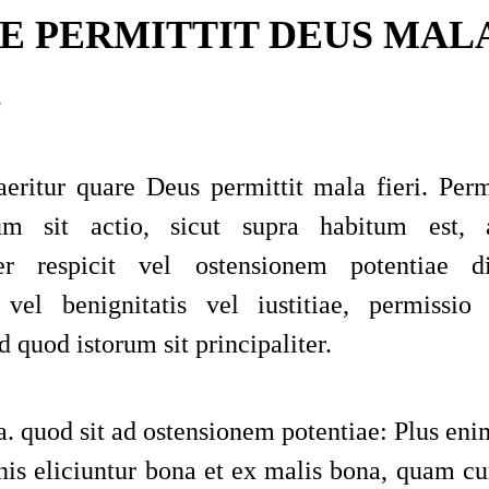
E PERMITTIT DEUS MAL
.
eritur quare Deus permittit mala fieri. Per
um sit actio, sicut supra habitum est
, 
iter respicit vel ostensionem potentiae d
 vel benignitatis vel iustitiae, permissio
ad quod istorum
sit principaliter.
. quod sit ad ostensionem potentiae: Plus eni
is eliciuntur bona et ex malis bona, quam c