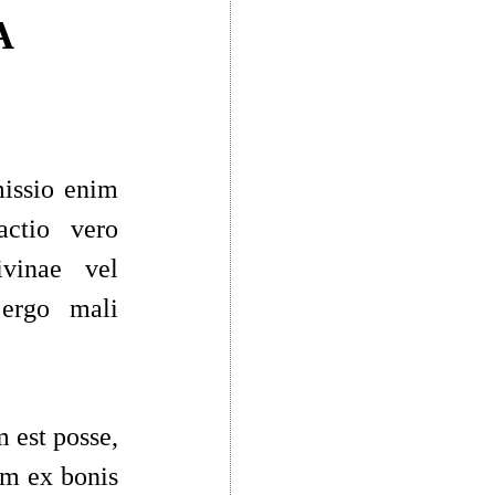
A
missio enim
actio vero
ivinae vel
 ergo
mali
m est posse,
um ex bonis