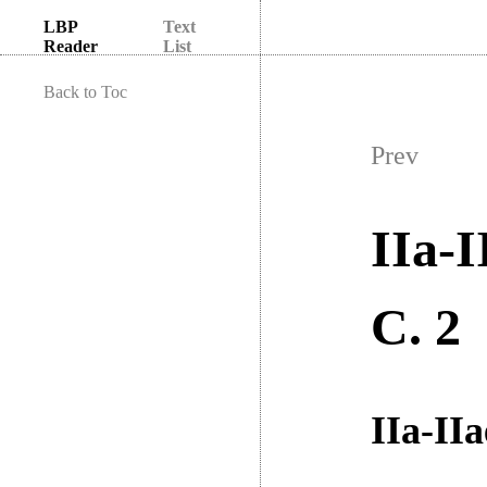
LBP
Text
Reader
List
Back to Toc
Prev
IIa-I
C. 2
IIa-IIa