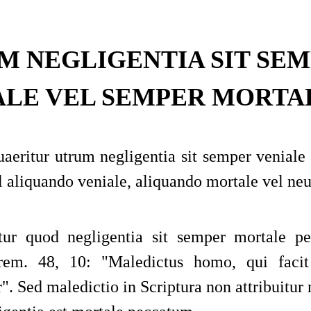
M NEGLIGENTIA SIT SE
ALE VEL SEMPER MORTA
aeritur utrum negligentia sit semper veniale
l aliquando veniale, aliquando mortale vel ne
tur quod negligentia sit semper mortale p
rem.
48, 10:
"
Maledictus homo, qui faci
r
"
. Sed maledictio in Scriptura non attribuitur 