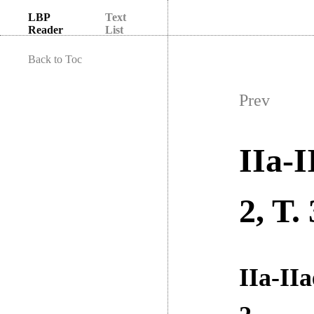
LBP
Text
Reader
List
Back to Toc
Prev
IIa-I
2, T. 
IIa-IIa