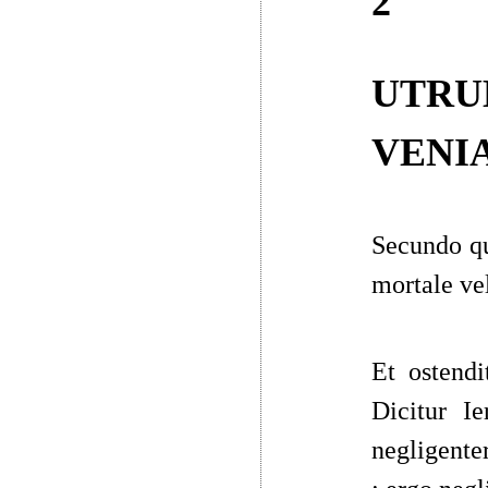
2
UTRU
VENI
Secundo qu
mortale ve
Et ostendi
Dicitur
Ie
negligente