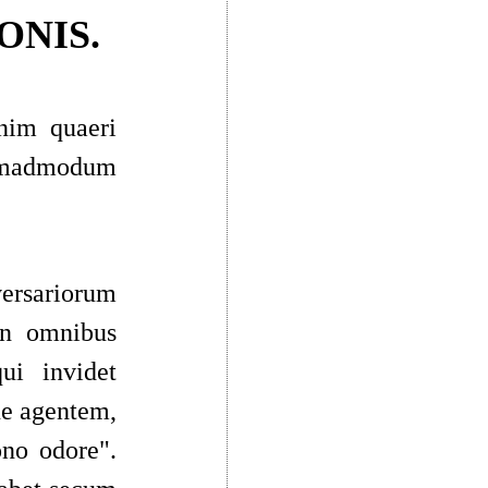
ONIS.
nim quaeri
emadmodum
versariorum
in omnibus
ui invidet
e agentem,
ono odore
"
.