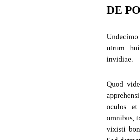
DE P
Undecimo 
utrum hu
invidiae.
Quod videt
apprehensi
oculos et
omnibus, t
vixisti bo