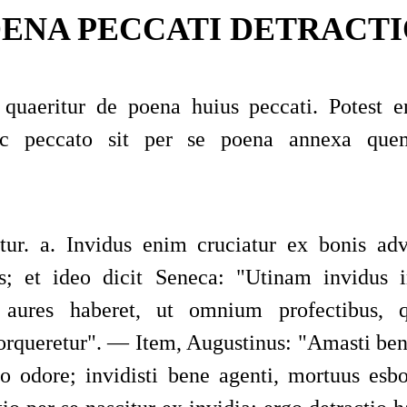
OENA PECCATI DETRACTI
quaeritur de poena huius peccati. Potest e
ic peccato sit per se poena annexa qu
ur. a. Invidus enim cruciatur ex bonis ad
s; et ideo dicit
Seneca
:
"
Utinam invidus 
 aures haberet, ut omnium profectibus, q
orqueretur
"
. — Item,
Augustinus
:
"
Amasti ben
no odore; invidisti bene agenti, mortuus es
b