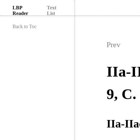
LBP
Text
Reader
List
Back to Toc
Prev
IIa-I
9, C.
IIa-IIa