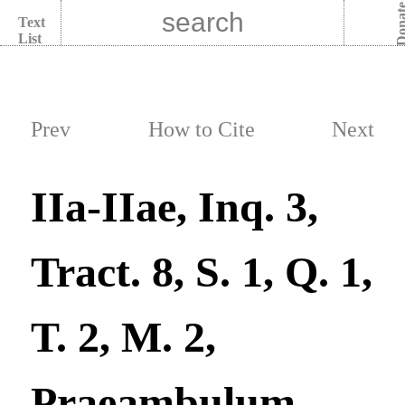
Dona
Text
List
Prev
How to Cite
Next
IIa-IIae, Inq. 3,
Tract. 8, S. 1, Q. 1,
T. 2, M. 2,
Praeambulum