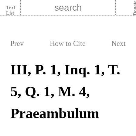
Dona
Text
List
Prev
How to Cite
Next
III, P. 1, Inq. 1, T.
5, Q. 1, M. 4,
Praeambulum