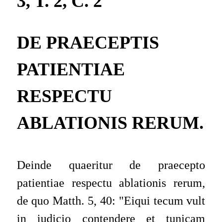
3, T. 2, C. 2
DE PRAECEPTIS
PATIENTIAE
RESPECTU
ABLATIONIS RERUM.
Deinde quaeritur de praecepto
patientiae respectu ablationis rerum,
de quo
Matth.
5, 40:
"
Ei
qui tecum vult
in iudicio contendere et tunicam