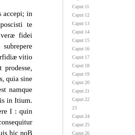
Caput 11
 accepi; in
Caput 12
poscisti te
Caput 13
Caput 14
 veræ fidei
Caput 15
æ subrepere
Caput 16
rfidiæ vitio
Caput 17
Caput 18
t prodesse,
Caput 19
s, quia sine
Caput 20
 est namque
Caput 21
 in­ Itium.
Caput 22
23
re I : quin
Caput 24
consequitur
Caput 25
quis hic noB
Caput 26