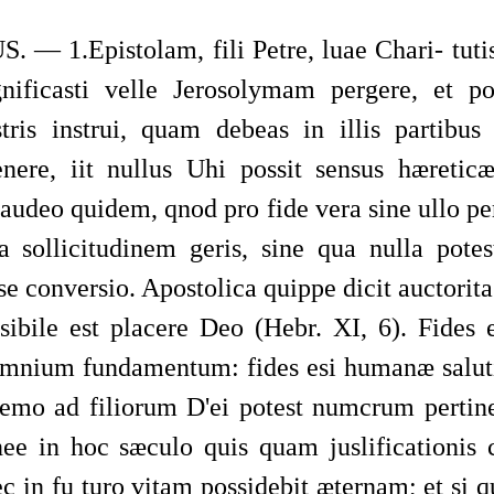
— 1.Epistolam, fili Petre, luae Chari- tutis
nificasti velle Jerosolymam pergere, et po
ostris instrui, quam debeas in illis partibus
nere, iit nullus Uhi possit sensus hæretic
 6audeo quidem, qnod pro fide vera sine ullo pe
a sollicitudinem geris, sine qua nulla potes
e conversio. Apostolica quippe dicit auctorita
sibile est placere Deo (Hebr. XI, 6). Fides
nium fundamentum: fides esi humanæ salutis
emo ad filiorum D'ei potest numcrum pertine
nee in hoc sæculo quis­ quam juslificationis 
c in fu­ turo vitam possidebit æternam; et si 