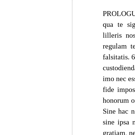
PROLOGUS. 
qua te sig
lilleris n
regulam te
falsitatis.
custodiend
imo nec ess
fide impos
honorum om
Sine hac n
sine ipsa 
gratiam, ne