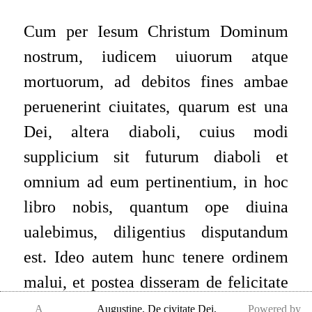
Cum per Iesum Christum Dominum
nostrum, iudicem uiuorum atque
mortuorum, ad debitos fines ambae
peruenerint ciuitates, quarum est una
Dei, altera diaboli, cuius modi
supplicium sit futurum diaboli et
omnium ad eum pertinentium, in hoc
libro nobis, quantum ope diuina
ualebimus, diligentius disputandum
est. Ideo autem hunc tenere ordinem
malui, et postea disseram de felicitate
sanctorum, quoniam utrumque cum
A
Augustine
,
De civitate Dei,
Powered by