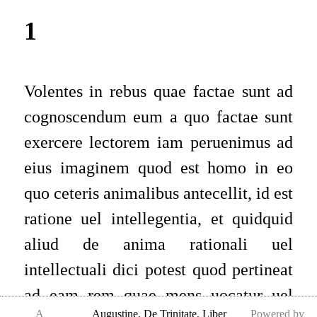
1
Volentes in rebus quae factae sunt ad
cognoscendum eum a quo factae sunt
exercere lectorem iam peruenimus ad
eius imaginem quod est homo in eo
quo ceteris animalibus antecellit, id est
ratione uel intellegentia, et quidquid
aliud de anima rationali uel
intellectuali dici potest quod pertineat
ad eam rem quae mens uocatur uel
A
Augustine
,
De Trinitate, Liber
Powered by