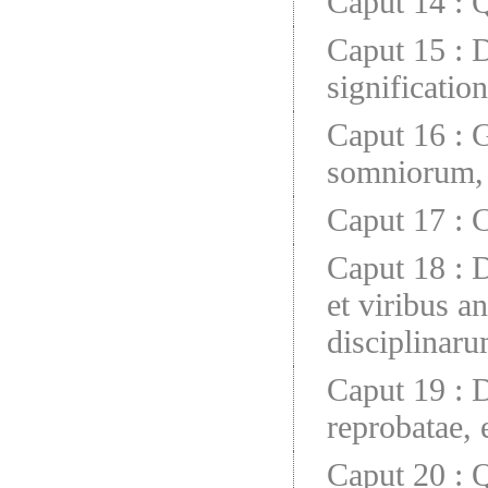
Caput 14
:
Q
Caput 15
:
D
significatio
Caput 16
:
G
somniorum, 
Caput 17
:
C
Caput 18
:
D
et viribus an
disciplinar
Caput 19
:
D
reprobatae, 
Caput 20
:
Q