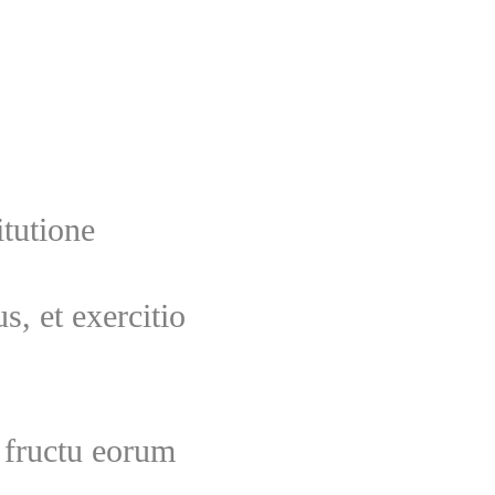
itutione
s, et exercitio
t fructu eorum