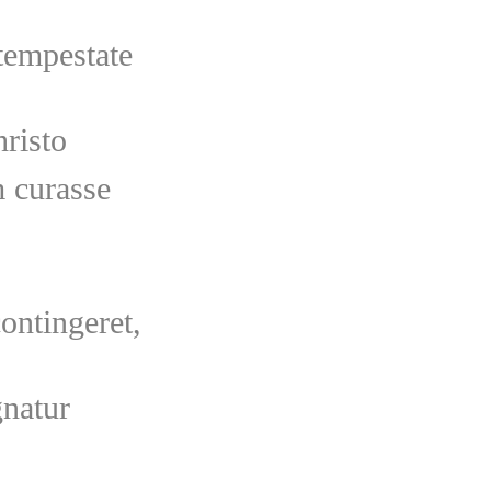
tempestate
risto
 curasse
ontingeret,
natur