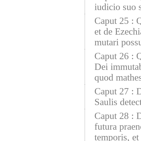
iudicio suo 
Caput 25
:
Q
et de Ezechi
mutari possu
Caput 26
:
Q
Dei immutab
quod mathesi
Caput 27
:
D
Saulis detec
Caput 28
:
D
futura praeno
temporis, et