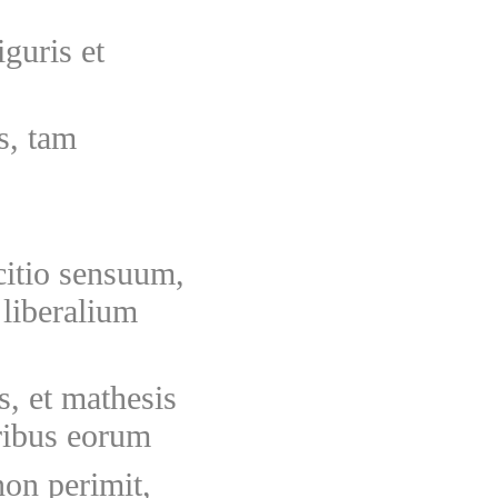
guris et
s, tam
itio sensuum,
a liberalium
s, et mathesis
oribus eorum
on perimit,