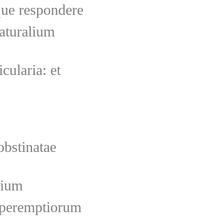
que respondere
aturalium
cularia: et
obstinatae
lium
 peremptiorum