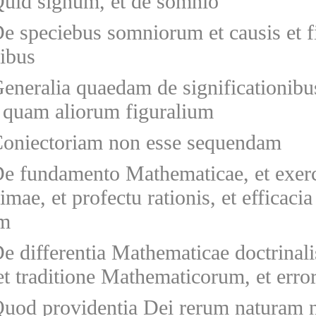
uid signum, et de somnio
e speciebus somniorum et causis et fi
nibus
eneralia quaedam de significationibu
quam aliorum figuralium
oniectoriam non esse sequendam
e fundamento Mathematicae, et exerc
imae, et profectu rationis, et efficaci
um
e differentia Mathematicae doctrinali
et traditione Mathematicorum, et err
uod providentia Dei rerum naturam n