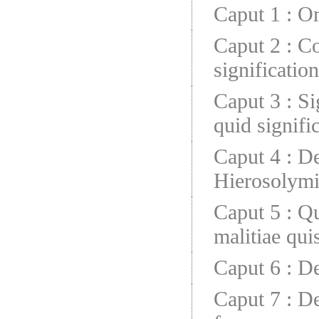
Caput 1
:
Om
Caput 2
:
Co
significatio
Caput 3
:
Si
quid signifi
Caput 4
:
De
Hierosolym
Caput 5
:
Qu
malitiae quis
Caput 6
:
De
Caput 7
:
De