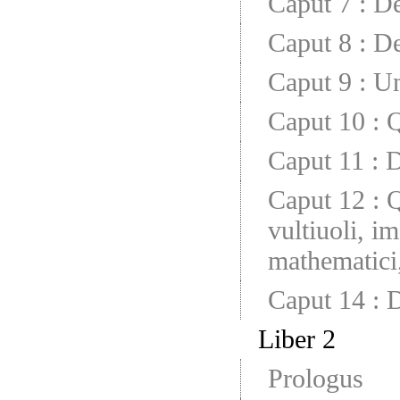
Caput 7
:
De
Caput 8
:
De
Caput 9
:
Un
Caput 10
:
Q
Caput 11
:
D
Caput 12
:
Q
vultiuoli, im
mathematici,
Caput 14
:
D
Liber 2
Prologus