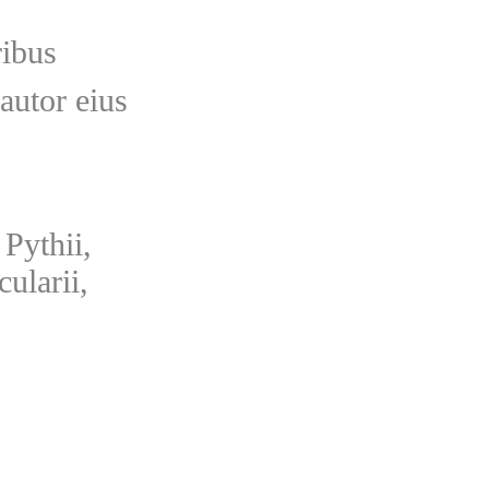
ribus
 autor eius
 Pythii,
cularii,