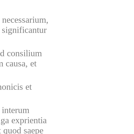
 necessarium,
 significantur
od consilium
 causa, et
onicis et
s interum
nga exprientia
t quod saepe