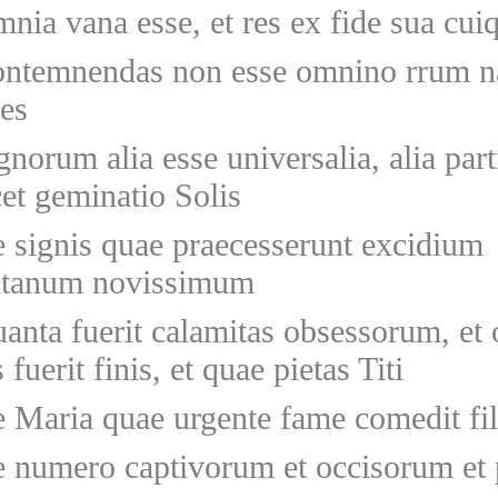
nia vana esse, et res ex fide sua cui
ntemnendas non esse omnino rrum n
nes
gnorum alia esse universalia, alia parti
cet geminatio Solis
 signis quae praecesserunt excidium
itanum novissimum
anta fuerit calamitas obsessorum, et 
 fuerit finis, et quae pietas Titi
 Maria quae urgente fame comedit fi
 numero captivorum et occisorum et