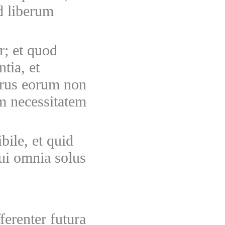
d liberum
r; et quod
ntia, et
merus eorum non
am necessitatem
ile, et quid
qui omnia solus
ferenter futura