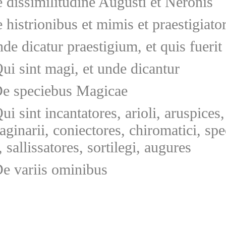
 dissimilitudine Augusti et Neronis
 histrionibus et mimis et praestigiato
de dicatur praestigium, et quis fuerit
ui sint magi, et unde dicantur
e speciebus Magicae
ui sint incantatores, arioli, aruspices,
aginarii, coniectores, chiromatici, spe
 sallissatores, sortilegi, augures
e variis ominibus