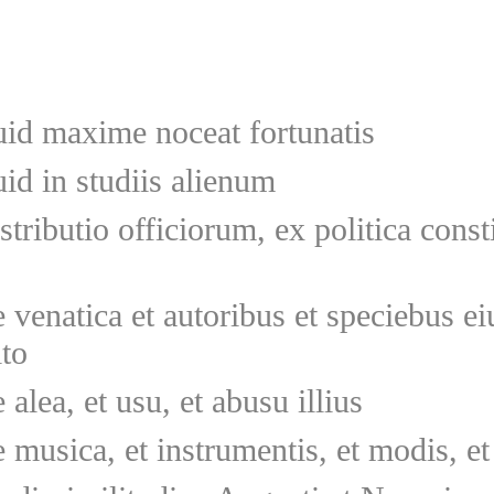
id maxime noceat fortunatis
id in studiis alienum
stributio officiorum, ex politica const
 venatica et autoribus et speciebus eiu
ito
 alea, et usu, et abusu illius
 musica, et instrumentis, et modis, e