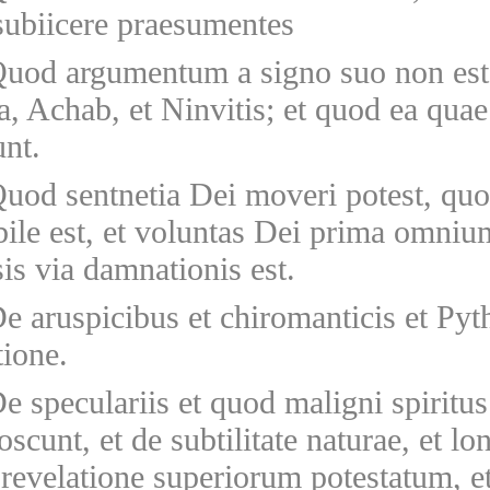
subiicere praesumentes
uod argumentum a signo suo non est
a, Achab, et Ninvitis; et quod ea quae
nt.
uod sentnetia Dei moveri potest, qu
ile est, et voluntas Dei prima omnium
s via damnationis est.
e aruspicibus et chiromanticis et Pyth
tione.
e speculariis et quod maligni spiritu
scunt, et de subtilitate naturae, et lo
 revelatione superiorum potestatum, e