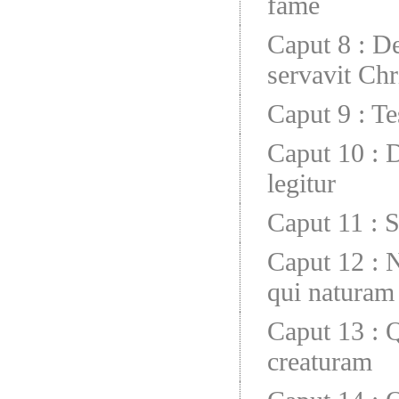
fame
Caput 8
:
De
servavit Chr
Caput 9
:
Te
Caput 10
:
D
legitur
Caput 11
:
S
Caput 12
:
N
qui naturam 
Caput 13
:
Q
creaturam