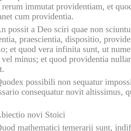
s rerum immutat providentiam, et quo
anet cum providentia.
n possit a Deo sciri quae non sciuntu
ntia, praescientia, dispositio, provide
io; et quod vera infinita sunt, ut nu
 vel minus; et quod providentia null
t.
uodex possibili non sequatur impossib
sario consequatur novit altissimus, 
biectio novi Stoici
uod mathematici temerarii sunt, indif