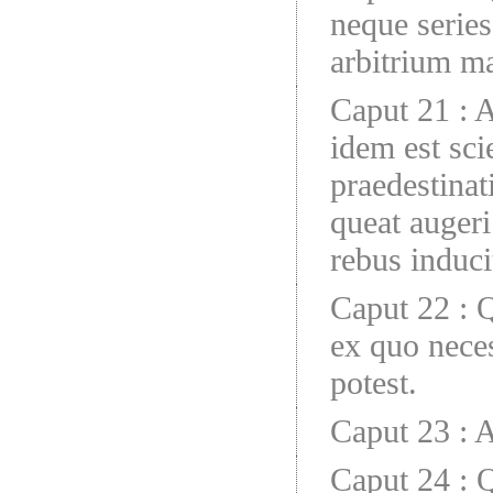
neque serie
arbitrium m
Caput 21
:
A
idem est scie
praedestinat
queat augeri
rebus induci
Caput 22
:
Q
ex quo neces
potest.
Caput 23
:
A
Caput 24
:
Q