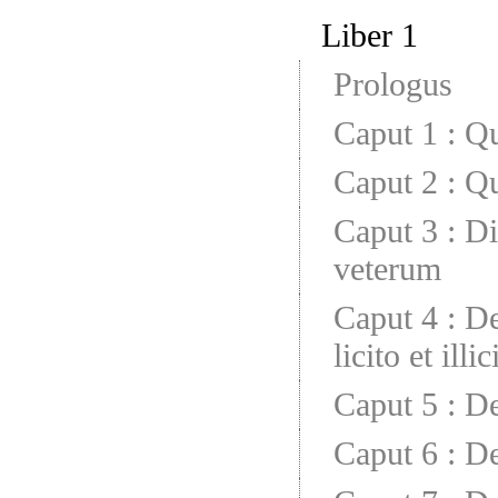
Liber 1
Prologus
Caput 1
:
Qu
Caput 2
:
Qu
Caput 3
:
Di
veterum
Caput 4
:
De
licito et illic
Caput 5
:
De
Caput 6
:
De