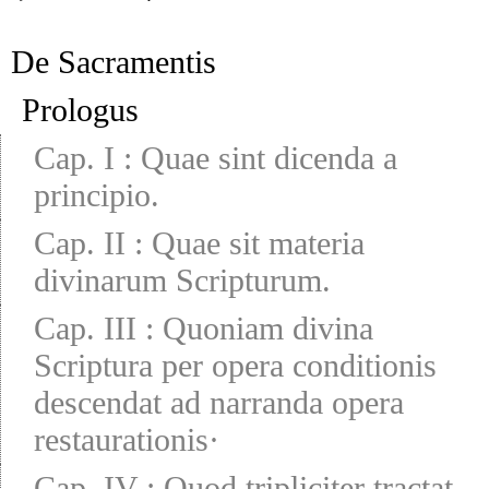
De Sacramentis
Prologus
Cap. I
:
Quae sint dicenda a
principio.
Cap. II
:
Quae sit materia
divinarum Scripturum.
Cap. III
:
Quoniam divina
Scriptura per opera conditionis
descendat ad narranda opera
restaurationis·
Cap. IV
:
Quod tripliciter tractat