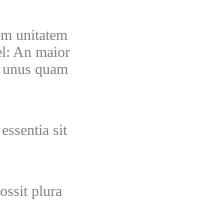
m unitatem
el: An maior
y, unus quam
essentia sit
ssit plura