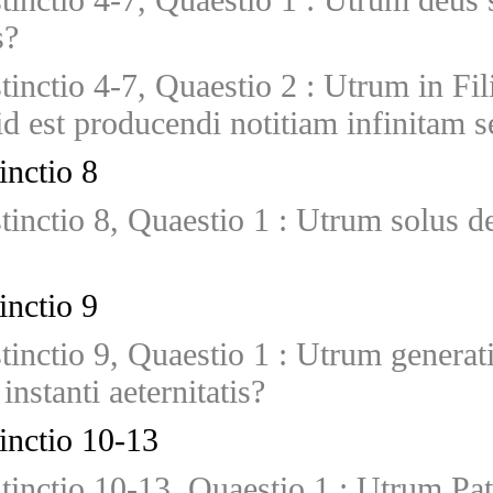
s?
stinctio 4-7, Quaestio 2
:
Utrum in Fili
id est producendi notitiam infinitam
inctio 8
stinctio 8, Quaestio 1
:
Utrum solus d
inctio 9
stinctio 9, Quaestio 1
:
Utrum generatio
nstanti aeternitatis?
tinctio 10-13
stinctio 10-13, Quaestio 1
:
Utrum Pate