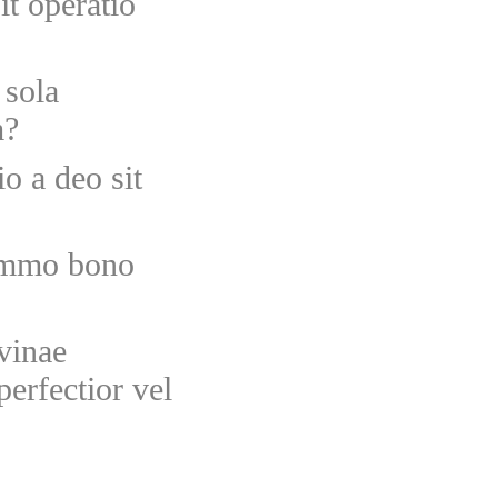
it operatio
 sola
m?
o a deo sit
ummo bono
vinae
perfectior vel