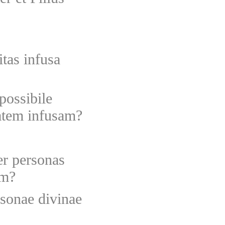
tas infusa
possibile
tatem infusam?
er personas
em?
sonae divinae