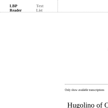
LBP
Text
Reader
List
Only show available transcriptions
Hugolino of 