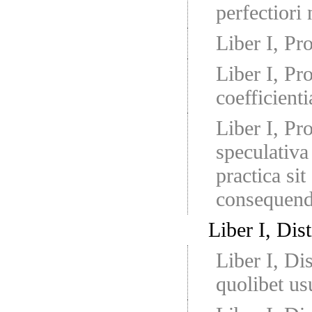
perfectiori 
Liber I, Pr
Liber I, Pr
coefficient
Liber I, Pr
speculativa
practica si
consequen
Liber I, Dist
Liber I, Di
quolibet usu