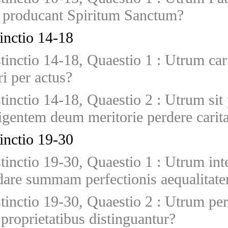
r producant Spiritum Sanctum?
tinctio 14-18
stinctio 14-18, Quaestio 1
:
Utrum cari
ri per actus?
stinctio 14-18, Quaestio 2
:
Utrum sit 
igentem deum meritorie perdere cari
tinctio 19-30
stinctio 19-30, Quaestio 1
:
Utrum int
 dare summam perfectionis aequalitat
stinctio 19-30, Quaestio 2
:
Utrum per
 proprietatibus distinguantur?