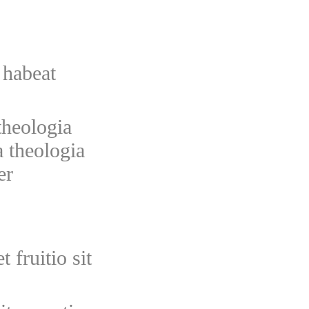
 habeat
theologia
a theologia
er
 fruitio sit