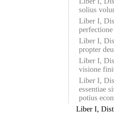
Liber I, Di
solius volun
Liber I, Di
perfectione
Liber I, Di
propter de
Liber I, Di
visione fin
Liber I, Di
essentiae si
potius econ
Liber I, Dist