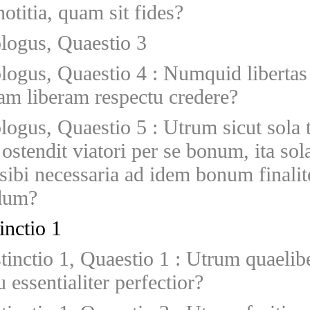
notitia, quam sit fides?
ologus, Quaestio 3
ologus, Quaestio 4
:
Numquid libertas
iam liberam respectu credere?
ologus, Quaestio 5
:
Utrum sicut sola 
 ostendit viatori per se bonum, ita sol
t sibi necessaria ad idem bonum finalit
dum?
inctio 1
stinctio 1, Quaestio 1
:
Utrum quaelibet
 essentialiter perfectior?