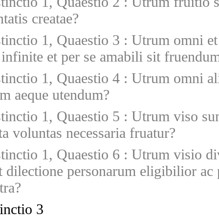
stinctio 1, Quaestio 2
:
Utrum fruitio s
tatis creatae?
stinctio 1, Quaestio 3
:
Utrum omni et
 infinite et per se amabili sit fruendu
stinctio 1, Quaestio 4
:
Utrum omni ali
um aeque utendum?
stinctio 1, Quaestio 5
:
Utrum viso s
ita voluntas necessaria fruatur?
stinctio 1, Quaestio 6
:
Utrum visio di
t dilectione personarum eligibilior ac 
tra?
inctio 3