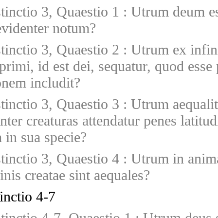
stinctio 3, Quaestio 1
:
Utrum deum ess
evidenter notum?
stinctio 3, Quaestio 2
:
Utrum ex infini
 primi, id est dei, sequatur, quod esse
onem includit?
stinctio 3, Quaestio 3
:
Utrum aequalit
inter creaturas attendatur penes latitu
 in sua specie?
stinctio 3, Quaestio 4
:
Utrum in anima
inis creatae sint aequales?
inctio 4-7
stinctio 4-7, Quaestio 1
:
Utrum deus s