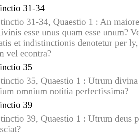
tinctio 31-34
stinctio 31-34, Quaestio 1
:
An maiore
divinis esse unus quam esse unum? V
atis et indistinctionis denotetur per l
m vel econtra?
tinctio 35
stinctio 35, Quaestio 1
:
Utrum divina 
ium omnium notitia perfectissima?
tinctio 39
stinctio 39, Quaestio 1
:
Utrum deus po
sciat?