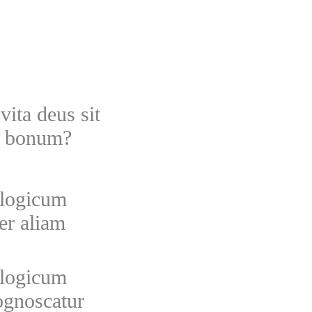
vita deus sit
um bonum?
logicum
er aliam
logicum
cognoscatur