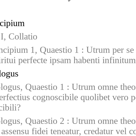
ncipium
I, Collatio
incipium 1, Quaestio 1
:
Utrum per se 
piritui perfecte ipsam habenti infinit
logus
ologus, Quaestio 1
:
Utrum omne theo
erfectius cognoscibile quolibet vero p
ibili?
ologus, Quaestio 2
:
Utrum omne theo
assensu fidei teneatur, credatur vel 