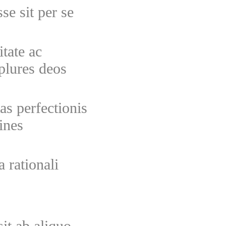
e sit per se
tate ac
 plures deos
as perfectionis
dines
 rationali
it ab aliquo