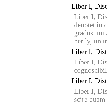
Liber I, Dis
Liber I, Di
denotet in 
gradus unit
per ly, unu
Liber I, Dis
Liber I, Di
cognoscibil
Liber I, Dis
Liber I, Di
scire quam 