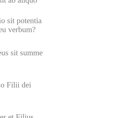
o sit potentia
 seu verbum?
eus sit summe
 Filii dei
r et Filius