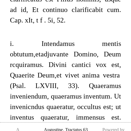
ad id,
Et continuo clarificabit cum.
Cap.
xIt, t f . 5i, 52.
i. Intendamus mentis
obtutum,etadjuvante Domino, Deum
rcquiramus. Divini cantici vox est,
Quaerite Deum,et vivet anima vestra
(Psal.
LXVIII, 33). Quaeramus
inveniendum, quaeramus inventum. Ut
invenicndus quaeratur, occultus est; ut
inventus quaeratur, immensus est.
Unde alibi dicitur,
Quaerite faciem
A
Augustine
,
Tractatus 63
Powered by