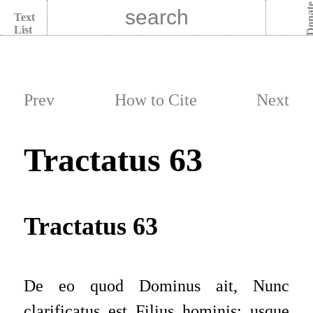
Dona
Text
List
Prev
How to Cite
Next
Tractatus 63
Tractatus 63
De eo quod Dominus
ait, Nunc
clarificatus est Filius hominis;
usque