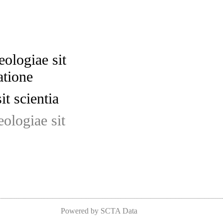
eologiae sit
atione
t scientia
eologiae sit
Powered by SCTA Data