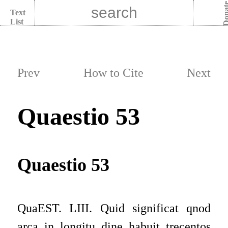
Dona
Text
List
Prev
How to Cite
Next
Quaestio 53
Quaestio 53
QuaEST. LIII. Quid significat qnod
arca in longitu­ dine habuit trecentos