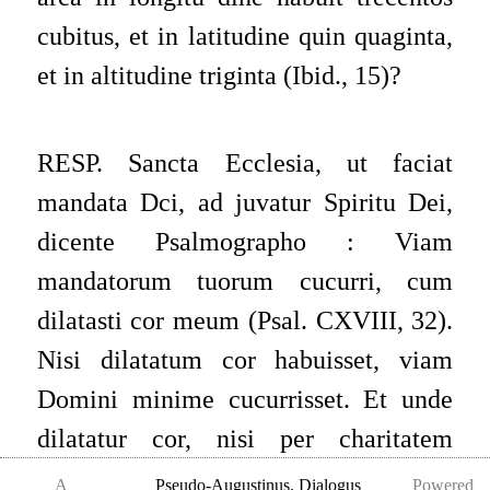
cubitus, et in latitudine quin­ quaginta,
et in altitudine triginta (Ibid., 15)?
RESP. Sancta Ecclesia, ut faciat
mandata Dci, ad­ juvatur Spiritu Dei,
dicente Psalmographo : Viam
mandatorum tuorum cucurri, cum
dilatasti cor meum (Psal. CXVIII, 32).
Nisi dilatatum cor habuisset, viam
Domini minime cucurrisset. Et unde
dilatatur cor, nisi per charitatem
spiritualem ? Hinc et beatus Pau­ lus
A
Pseudo-Augustinus
,
Dialogus
Powered