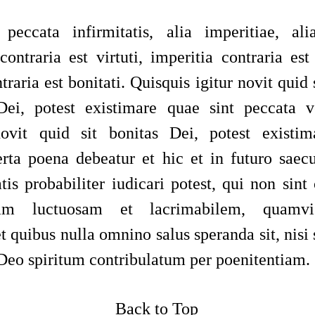
peccata infirmitatis, alia imperitiae, ali
contraria est virtuti, imperitia contraria est
traria est bonitati. Quisquis igitur novit quid s
Dei, potest existimare quae sint peccata v
novit quid sit bonitas Dei, potest existim
erta poena debeatur et hic et in futuro saec
tis probabiliter iudicari potest, qui non sin
tiam luctuosam et lacrimabilem, quamvi
et quibus nulla omnino salus speranda sit, nisi
 Deo spiritum contribulatum per poenitentiam.
Back to Top