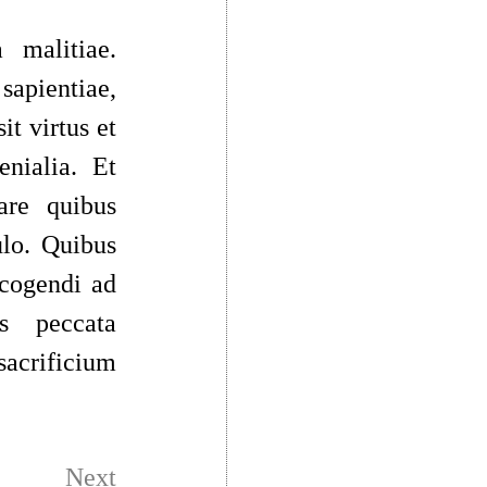
a malitiae.
 sapientiae,
it virtus et
enialia. Et
are quibus
ulo. Quibus
t cogendi ad
s peccata
 sacrificium
Next