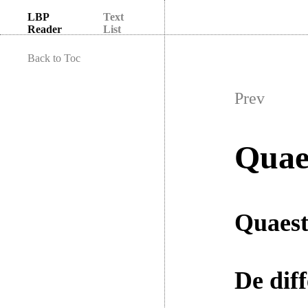
LBP
Text
Reader
List
Back to Toc
Prev
Quae
Quaest
De dif