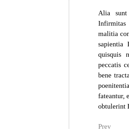
Alia sunt 
Infirmitas 
malitia con
sapientia 
quisquis 
peccatis c
bene tracta
poeniten
fateantur, 
obtulerint
Prev