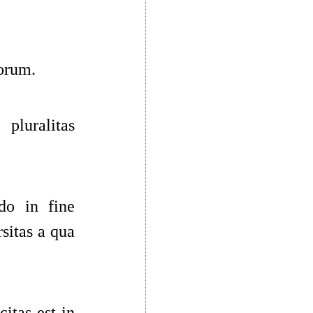
orum.
 pluralitas
do in fine
rsitas a qua
citas est in