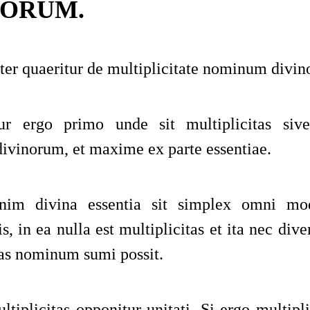
NORUM.
er quaeritur de multiplicitate
nominum divin
ur ergo primo unde sit multiplicitas sive
vinorum, et maxime ex parte essentiae.
im divina essentia sit simplex omni mo
is, in ea nulla est multiplicitas et ita nec dive
tas nominum sumi possit.
ltiplicitas opponitur unitati
. Si ergo multipli