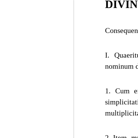
DIVI
Consequent
I. Quaerit
nominum di
1. Cum en
simplicitat
multiplici
2. Item, mu