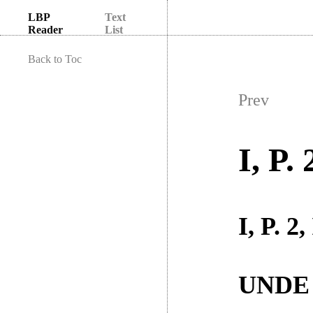
LBP
Text
Reader
List
Back to Toc
Prev
I, P. 
I, P. 2,
UNDE