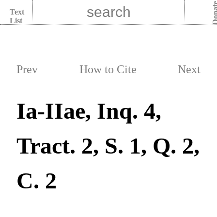
Dona
Text
List
Prev
How to Cite
Next
Ia-IIae, Inq. 4,
Tract. 2, S. 1, Q. 2,
C. 2