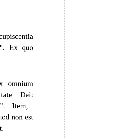
cupiscentia
"
. Ex quo
dix omnium
ate Dei
:
m
"
. Item,
uod non est
t.