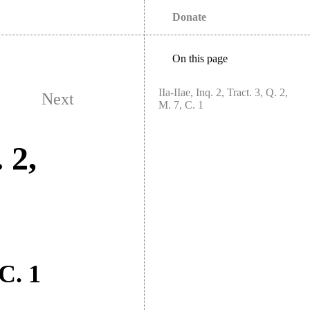
Donate
On this page
IIa-IIae, Inq. 2, Tract. 3, Q. 2,
Next
M. 7, C. 1
 2,
 C. 1