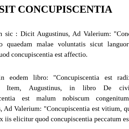
 SIT CONCUPISCENTIA
 sic : Dicit
Augustinus
,
Ad Valerium
:
"
Con
tio quaedam malae voluntatis sicut languor
uod concupiscentia est affectio.
in eodem libro
:
"
Concupiscentia est ra
. Item,
Augustinus
, in libro
De civit
scentia est malum nobiscum congenitu
s
,
Ad Valerium
:
"
Concupiscentia est vitium, q
Ex iis elicitur quod concupiscentia peccatum es