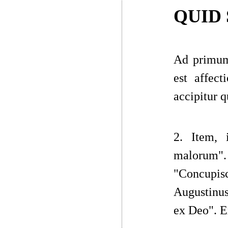
QUID
Ad primum
est affec
accipitur q
2. Item, 
malorum
"
"
Concupi
Augustinu
ex Deo
"
. 