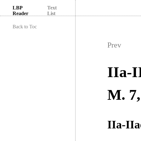
LBP
Text
Reader
List
Back to Toc
Prev
IIa-I
M. 7,
IIa-IIa