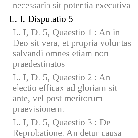
necessaria sit potentia executiva
L. I, Disputatio 5
L. I, D. 5, Quaestio 1
:
An in
Deo sit vera, et propria voluntas
salvandi omnes etiam non
praedestinatos
L. I, D. 5, Quaestio 2
:
An
electio efficax ad gloriam sit
ante, vel post meritorum
praevisionem.
L. I, D. 5, Quaestio 3
:
De
Reprobatione. An detur causa