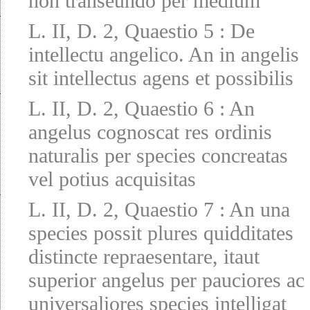
non transeundo per medium
L. II, D. 2, Quaestio 5
:
De
intellectu angelico. An in angelis
sit intellectus agens et possibilis
L. II, D. 2, Quaestio 6
:
An
angelus cognoscat res ordinis
naturalis per species concreatas
vel potius acquisitas
L. II, D. 2, Quaestio 7
:
An una
species possit plures quidditates
distincte repraesentare, itaut
superior angelus per pauciores ac
universaliores species intelligat