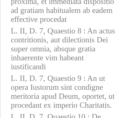
proxima, et immediata dispositio
ad gratiam habitualem ab eadem
effective procedat
L. II, D. 7, Quaestio 8
:
An actus
contritionis, aut dilectionis Dei
super omnia, absque gratia
inhaerente vim habeant
iustificandi
L. II, D. 7, Quaestio 9
:
An ut
opera Iustorum sint condigne
meritoria apud Deum, oportet, ut
procedant ex imperio Charitatis.
L. II, D. 7, Quaestio 10
:
De