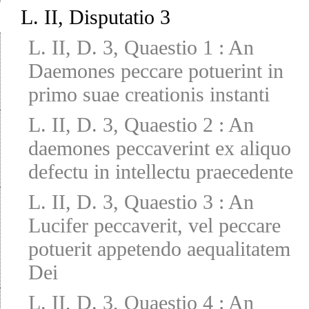
L. II, Disputatio 3
L. II, D. 3, Quaestio 1
:
An
Daemones peccare potuerint in
primo suae creationis instanti
L. II, D. 3, Quaestio 2
:
An
daemones peccaverint ex aliquo
defectu in intellectu praecedente
L. II, D. 3, Quaestio 3
:
An
Lucifer peccaverit, vel peccare
potuerit appetendo aequalitatem
Dei
L. II, D. 3, Quaestio 4
:
An