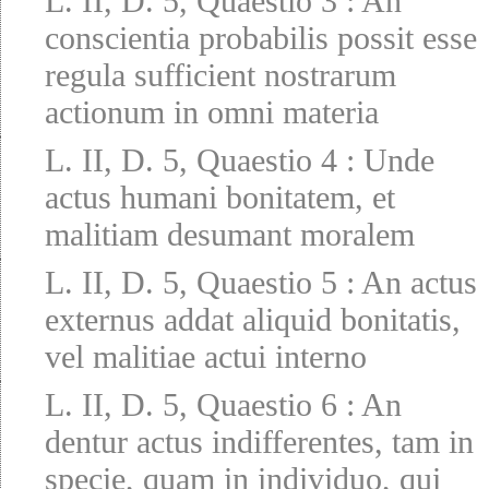
L. II, D. 5, Quaestio 3
:
An
conscientia probabilis possit esse
regula sufficient nostrarum
actionum in omni materia
L. II, D. 5, Quaestio 4
:
Unde
actus humani bonitatem, et
malitiam desumant moralem
L. II, D. 5, Quaestio 5
:
An actus
externus addat aliquid bonitatis,
vel malitiae actui interno
L. II, D. 5, Quaestio 6
:
An
dentur actus indifferentes, tam in
specie, quam in individuo, qui