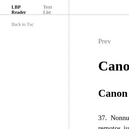
LBP
Text
Reader
List
Back to Toc
Prev
Cano
Canon
37. Nonnul
remotos iu