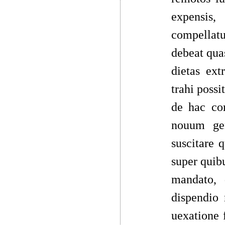
expensis,
compellatu
debeat quas
dietas ext
trahi possi
de hac con
nouum gen
suscitare 
super quib
mandato, 
dispendio 
uexatione 