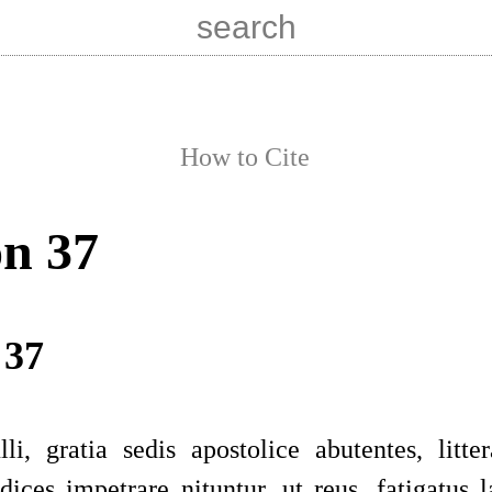
How to Cite
n 37
 37
li, gratia sedis apostolice abutentes, litte
dices impetrare nituntur, ut reus, fatigatus l