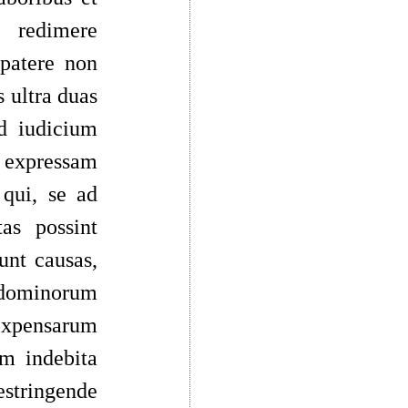
s redimere
 patere non
s ultra duas
ad iudicium
el expressam
 qui, se ad
as possint
unt causas,
e dominorum
expensarum
um indebita
estringende