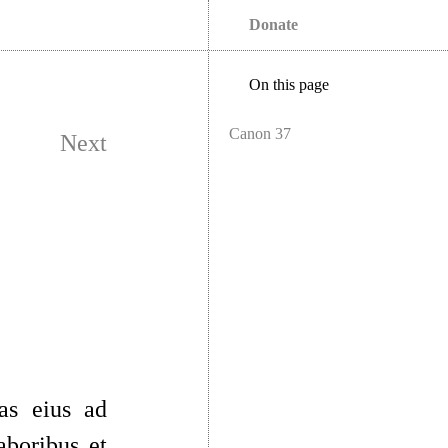
Donate
On this page
Canon 37
Next
ras eius ad
aboribus et