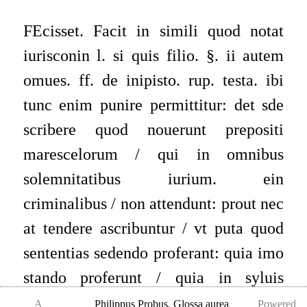
FEcisset. Facit in simili quod notat
iurisconin l. si quis filio. §. ii autem
omues. ff. de inipisto. rup. testa. ibi
tunc enim punire permittitur: det sde
scribere quod nouerunt prepositi
marescelorum / qui in omnibus
solemnitatibus iurium. ein
criminalibus / non attendunt: prout nec
at tendere ascribuntur / vt puta quod
sententias sedendo proferant: quia imo
stando proferunt / quia in syluis
malefacto res quandoque condemnant:
A
Philippus Probus
,
Glossa aurea
Powered