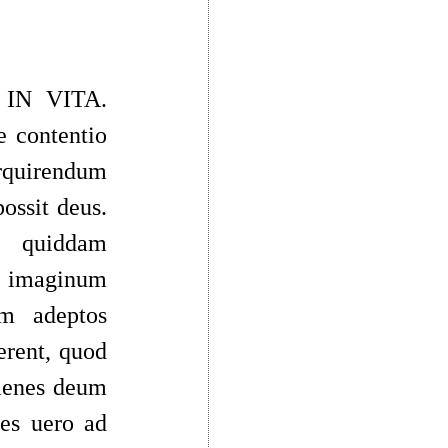
IN VITA.
 contentio
erquirendum
ossit deus.
t quiddam
a imaginum
em adeptos
erent, quod
imenes deum
des uero ad