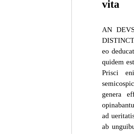
vita
AN DEVS
DISTINCTI
eo deducat
quidem est
Prisci e
semicospi
genera ef
opinabantu
ad ueritat
ab unguibu