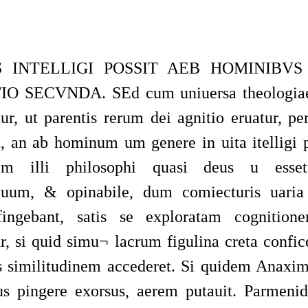
 INTELLIGI POSSIT AEB HOMINIBVS 
O SECVNDA. SEd cum uniuersa theologiae
ur, ut parentis rerum dei agnitio eruatur, p
, an ab hominum um genere in uita itelligi p
nim illi philosophi quasi deus u esse
cuum, & opinabile, dum comiecturis uari
fingebant, satis se exploratam cognition
r, si quid simu¬
lacrum figulina creta confic
is similitudinem accederet. Si quidem Anax
s pingere exorsus, aerem putauit. Parmeni