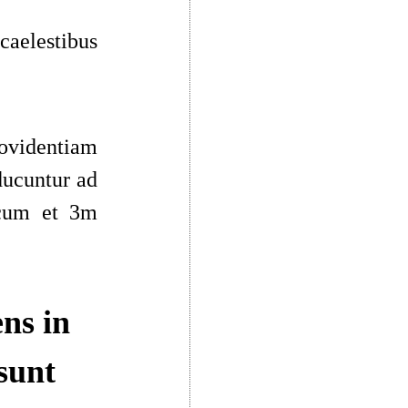
aelestibus
rovidentiam
ducuntur ad
cum et 3m
ns in
sunt