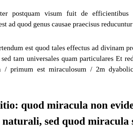
ter postquam visum fuit de efficientibus c
st ad quod genus causae
praecisus
reducuntur
tendum est quod tales effectus ad divinam p
sed tam universales quam particulares Et re
a
/
primum est miraculosum
/
2m dyaboli
itio: quod miracula non evide
 naturali, sed quod miracula 