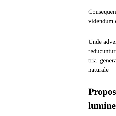
Consequen
videndum e
Unde adver
reducuntur
tria gener
naturale
Propos
lumine