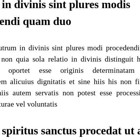
in divinis sint plures modis
endi quam duo
utrum in divinis sint plures modi proceden
non quia sola relatio in divinis distinguit
m oportet esse originis
determinatam
h
em alicuius dignitatis et sine
hiis
his
non fit
iis autem servatis
non potest esse process
rae vel voluntatis
spiritus sanctus procedat ut