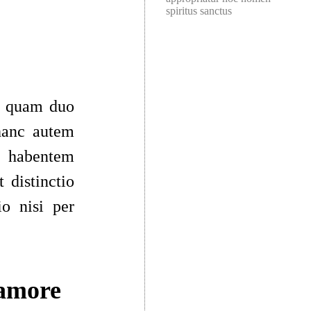
spiritus sanctus
di quam duo
 hanc autem
abentem
 distinctio
io
nisi per
 amore