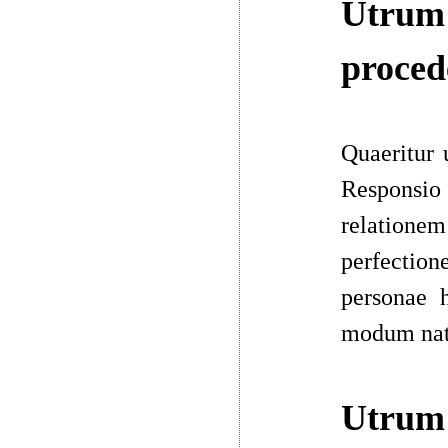
Utrum 
proced
Quaeritur 
Responsio 
relatione
perfection
personae
h
modum natu
Utrum 