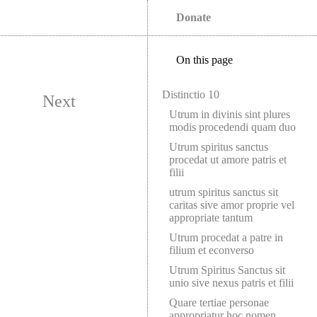
Donate
On this page
Distinctio 10
Next
Utrum in divinis sint plures
modis procedendi quam duo
Utrum spiritus sanctus
procedat ut amore patris et
filii
utrum spiritus sanctus sit
caritas sive amor proprie vel
appropriate tantum
Utrum procedat a patre in
filium et econverso
Utrum Spiritus Sanctus sit
unio sive nexus patris et filii
Quare tertiae personae
appropriatur hoc nomen