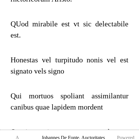
QUod mirabile est vt sic delectabile
est.
Honestas vel turpitudo nonis vel est
signato vels signo
Qui mortuos spoliant assimilantur
canibus quae lapidem mordent
Omnia terminantur numero. podere. et
A
Johannes De Fonte
,
Auctoritates
Powered