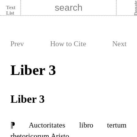
Dona
Text
List
Prev
How to Cite
Next
Liber 3
Liber 3
⁋ Auctoritates libro tertum
rhetoricorum Aristo.