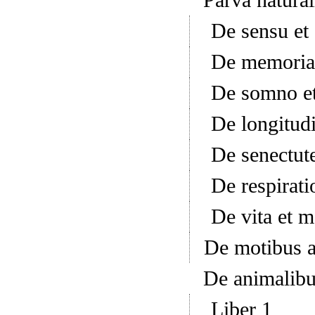
De sensu et
De memoria 
De somno et
De longitudi
De senectut
De respirati
De vita et m
De motibus 
De animalib
Liber 1