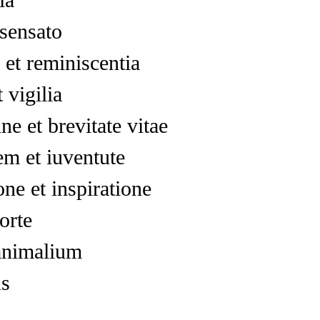
 sensato
et reminiscentia
 vigilia
ne et brevitate vitae
em et iuventute
one et inspiratione
orte
animalium
us