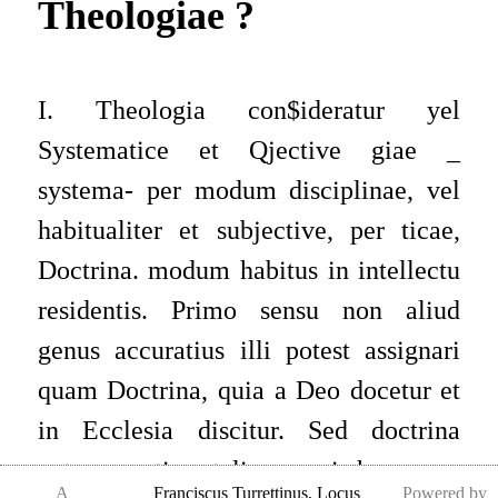
Theologiae ?
I. Theologia con$ideratur yel
Systematice et Qjective giae _
systema- per modum disciplinae, vel
habitualiter et subjective, per ticae,
Doctrina. modum habitus in intellectu
residentis. Primo sensu non aliud
genus accuratius illi potest assignari
quam Doctrina, quia a Deo docetur et
in Ecclesia discitur. Sed doctrina
antonomastice talis, omni hu mana
A
Franciscus Turrettinus
,
Locus
Powered by