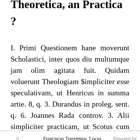
Theoretica, an Practica
?
I. Primi Questionem hane moverunt
Scholastici, inter quos diu multumque
jam olim agitata fuit. Quidam
voluerunt Theologiam $impliciter esse
speculativam, ut Henricus in summa
artie. 8, q. 3. Durandus in proleg. sent.
q. 6. Joannes Rada controv. 3. Alii
simpliciter practicam, ut Scotus cum
suis. Alii nec Theoreticam, nec
A
Franciscus Turrettinus
,
Locus
Powered by