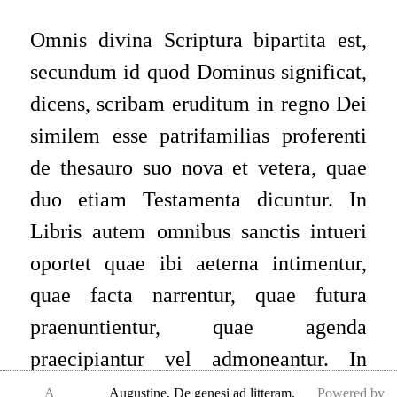
Omnis divina Scriptura bipartita est,
secundum id quod Dominus significat,
dicens, scribam eruditum in regno Dei
similem esse patrifamilias proferenti
de thesauro suo nova et vetera
, quae
duo etiam Testamenta dicuntur. In
Libris autem omnibus sanctis intueri
oportet quae ibi aeterna intimentur,
quae facta narrentur, quae futura
praenuntientur, quae agenda
praecipiantur vel admoneantur. In
narratione ergo rerum factarum
A
Augustine
,
De genesi ad litteram,
Powered by