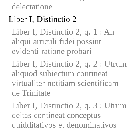
delectatione
Liber I, Distinctio 2
Liber I, Distinctio 2, q. 1
:
An
aliqui articuli fidei possint
evidenti ratione probari
Liber I, Distinctio 2, q. 2
:
Utrum
aliquod subiectum contineat
virtualiter notitiam scientificam
de Trinitate
Liber I, Distinctio 2, q. 3
:
Utrum
deitas contineat conceptus
quidditativos et denominativos