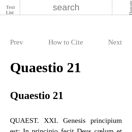
Dona
Text
List
Prev
How to Cite
Next
Quaestio 21
Quaestio 21
QUAEST. XXI. Genesis principium
est: In principio fecit Deus cœlum et