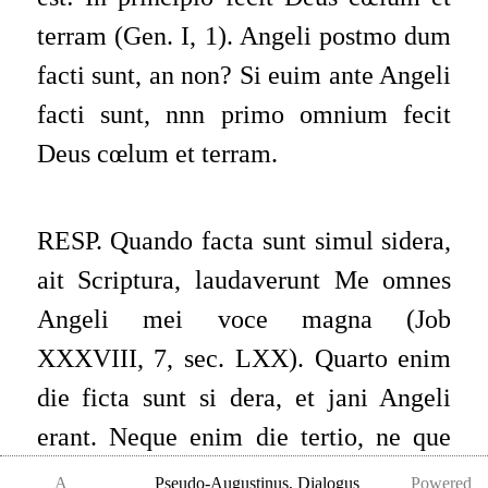
terram (Gen. I, 1). Angeli postmo­ dum
facti sunt, an non? Si euim ante Angeli
facti sunt, nnn primo omnium fecit
Deus cœlum et terram.
RESP. Quando facta sunt simul sidera,
ait Scriptura, laudaverunt Me omnes
Angeli mei voce magna (Job
XXXVIII, 7, sec. LXX). Quarto enim
die ficta sunt si­ dera, et jani Angeli
erant. Neque enim die tertio, ne­ que
secundo facti sunt. In his enim apparet
A
Pseudo-Augustinus
,
Dialogus
Powered