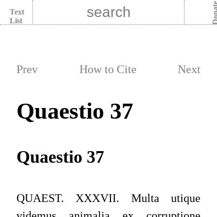
Dona
Text
List
Prev
How to Cite
Next
Quaestio 37
Quaestio 37
QUAEST. XXXVII. Multa utique
videmus animalia ex corruptione