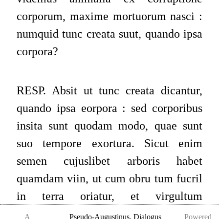
corporum, maxime mortuorum nasci :
numquid tunc creata suut, quando ipsa
corpora?
RESP. Absit ut tunc creata dicantur,
quando ipsa
eorpora : sed corporibus
insita sunt quodam modo, quae sunt
suo tempore exortura. Sicut enim
semen cujuslibet arboris habet
quamdam viin, ut cum obru­ tum fucril
in terra oriatur, et virgultum
producatur, deinde ramis nihilominus
A
Pseudo-Augustinus
,
Dialogus
Powered