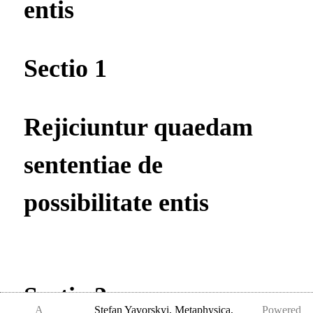
entis
Sectio 1
Rejiciuntur quaedam
sententiae de
possibilitate entis
Sectio 2
A
Stefan Yavorskyi
,
Metaphysica,
Powered