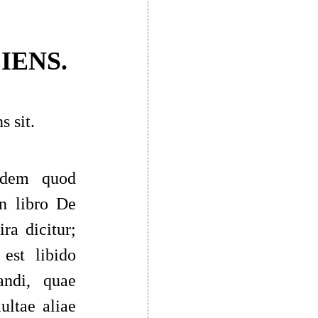
IENS.
 sit.
idem quod
in libro
De
ira dicitur;
 est libido
andi
, quae
ultae aliae