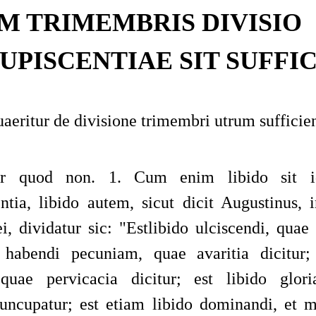
M TRIMEMBRIS DIVISIO
PISCENTIAE SIT SUFFIC
eritur de divisione trimembri utrum sufficiens
tur quod non. 1. Cum enim libido sit 
ntia, libido autem, sicut dicit
Augustinus
, 
ei
, dividatur sic:
"
Est
libido ulciscendi, quae 
 habendi pecuniam, quae avaritia dicitur;
 quae pervicacia dicitur; est libido glori
nuncupatur; est etiam libido dominandi, et m