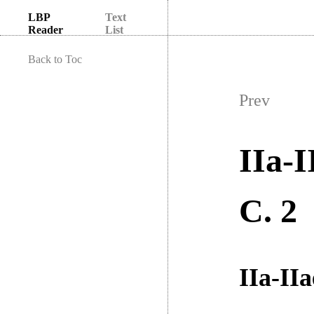
LBP
Text
Reader
List
Back to Toc
Prev
IIa-I
C. 2
IIa-IIa