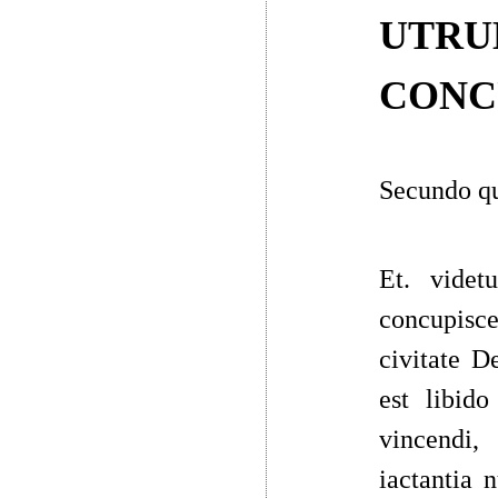
UTRU
CONCU
Secundo qua
Et. vide
concupisce
civitate D
est libido
vincendi,
iactantia 