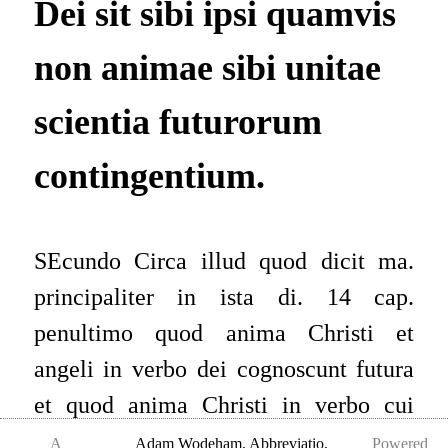
Dei sit sibi ipsi quamvis
non animae sibi unitae
scientia futurorum
contingentium.
SEcundo Circa illud quod dicit ma.
principaliter in ista di. 14 cap.
penultimo quod anima Christi et
angeli in verbo dei cognoscunt futura
et quod anima Christi in verbo cui
vnita est liquidius et praesentius omni
A
Adam Wodeham
,
Abbreviatio,
Powered