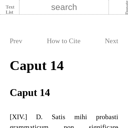
Dona
Text
List
Prev
How to Cite
Next
Caput 14
Caput 14
[XIV.] D. Satis mihi probasti
grammaticum non significare