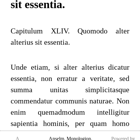
sit essentia.
Capitulum XLIV. Quomodo alter
alterius sit essentia.
Unde etiam, si alter alterius dicatur
essentia, non erratur a veritate, sed
summa unitas simplicitasque
commendatur communis naturae. Non
enim quemadmodum intelligitur
sapientia hominis, per quam homo
sapiens est, qui per se non potest esse
A
Anselm
,
Monologion,
Powered by