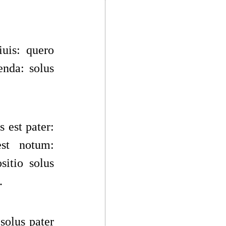
iuis: quero
enda: solus
 est pater:
est notum:
sitio solus
.
 solus pater