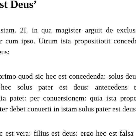
st Deus’
istam. 2I. in qua magister arguit de exclus
r cum ipso. Utrum ista propositiotit conced
eus:
 primo quod sic hec est concedenda: solus deus
 hec solus pater est deus: antecedens 
ia patet: per conuersionem: quia ista propo
ter debet conuerti in istam solus pater est deus
 est vera: filius est deus: ergo hec est falsa