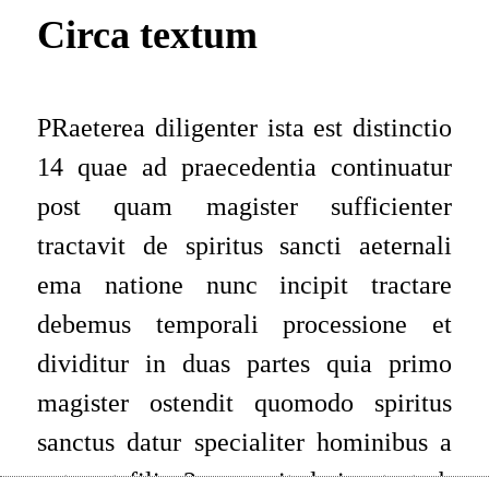
Circa textum
PRaeterea diligenter ista est distinctio
14 quae ad praecedentia continuatur
post quam magister sufficienter
tractavit de spiritus sancti aeternali
ema natione nunc incipit tractare
debemus temporali processione et
dividitur in duas partes quia primo
magister ostendit quomodo spiritus
sanctus datur specialiter hominibus
a
patre et filio 2o quaerit dari potest ab