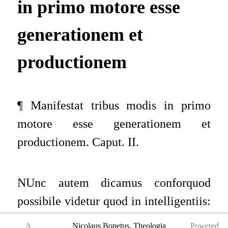
in primo motore esse
generationem et
productionem
¶ Manifestat tribus modis in primo
motore esse generationem et
productionem. Caput. II.
NUnc autem dicamus conforquod
possibile videtur quod in intelligentiis:
et specialiter in primo motore esse
A
Nicolaus Bonetus
,
Theologia
Powered