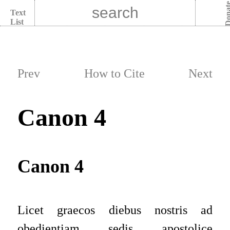
Dona
Text
List
Prev
How to Cite
Next
Canon 4
Canon 4
Licet graecos diebus nostris ad
obedientiam sedis apostolice