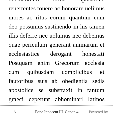
reuertentes fouere ac honorare uelimus
mores ac ritus eorum quantum cum
deo possumus sustinendo in his tamen
illis deferre nec uolumus nec debemus
quae periculum generant animarum et
ecclesiastice derogant honestati
Postquam enim Grecorum ecclesia
cum quibusdam complicibus et
fautoribus suis ab obedientia sedis
apostolice se substraxit in tantum
graeci ceperunt abhominari latinos
quod inter alia quae in derogationem
A
Pope Innocent III
,
Canon 4
Powered by