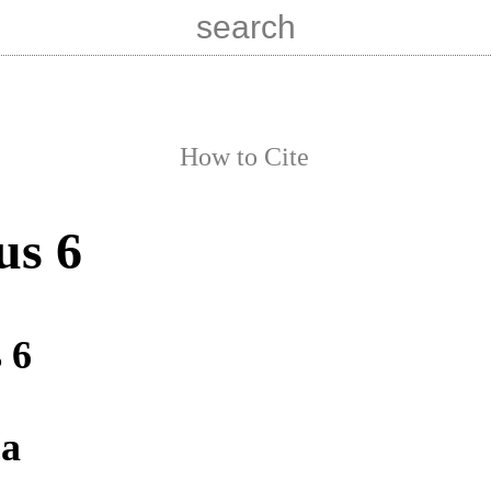
How to Cite
us 6
 6
ca