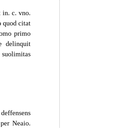
 in. c. vno.
o quod citat
 tomo primo
 delinquit
suolimitas
 deffensens
per Neaio.