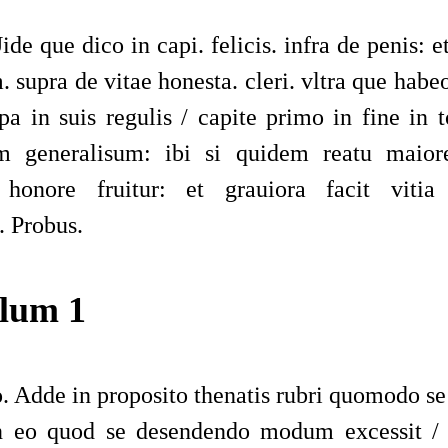
de que dico in capi. felicis. infra de penis: et
. supra de vitae honesta. cleri. vltra que habe
apa in suis regulis / capite primo in fine in
um generalisum: ibi si quidem reatu maiore
i honore fruitur: et grauiora facit vitia 
. Probus.
lum 1
 Adde in proposito thenatis rubri quomodo se
in eo quod se desendendo modum excessit / 