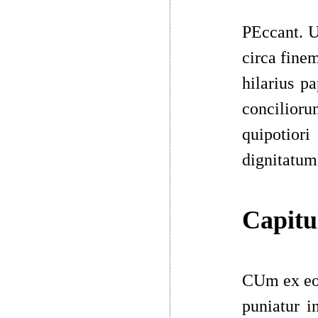
PEccant. Ui
circa finem
hilarius p
concilior
quipotior
dignitatum
Capitu
CUm ex eo.
puniatur 