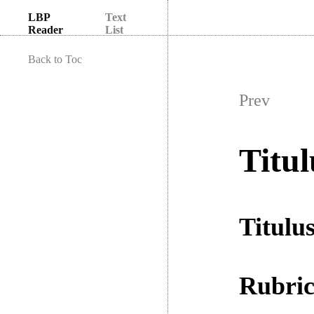
LBP
Text
Reader
List
Back to Toc
Prev
Titul
Titulus
Rubri