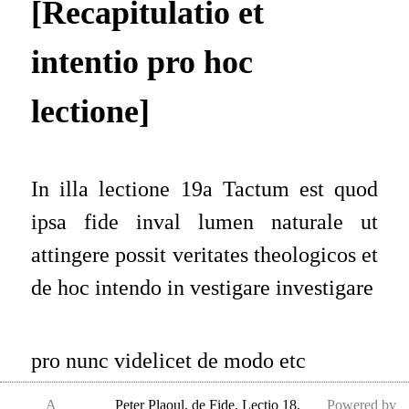
[Recapitulatio et
intentio pro hoc
lectione]
In illa lectione 19a Tactum est quod
ipsa fide
inval
lumen naturale ut
attingere possit veritates theologicos et
de hoc intendo
in vestigare
investigare
pro nunc
videlicet
de modo etc
A
Peter Plaoul
,
de Fide, Lectio 18,
Powered by