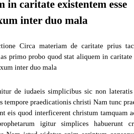
 in caritate existentem esse
xum inter duo mala
ctione Circa materiam de caritate prius ta
lias primo probo quod stat aliquem in caritate
exum inter duo mala
itur de iudaeis simplicibus sic non lateratis 
us tempore praedicationis christi Nam tunc pra
nt eis quod interficerent christum tamquam 
prophetarum igitur simplices habuerunt cr