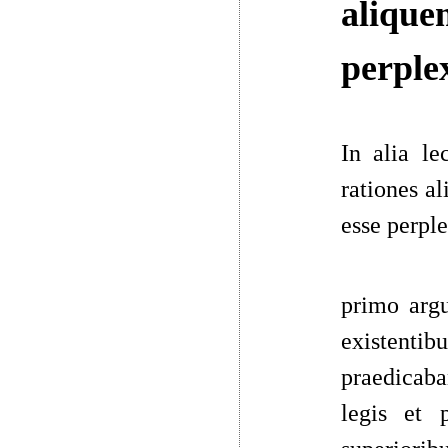
aliquem
perple
In alia le
rationes a
esse perpl
primo argu
existentib
praedicaba
legis et 