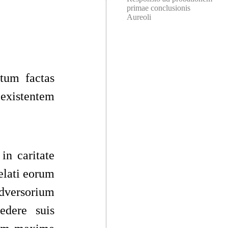
primae conclusionis
Aureoli
ctum factas
 existentem
in caritate
elati eorum
adversorium
edere suis