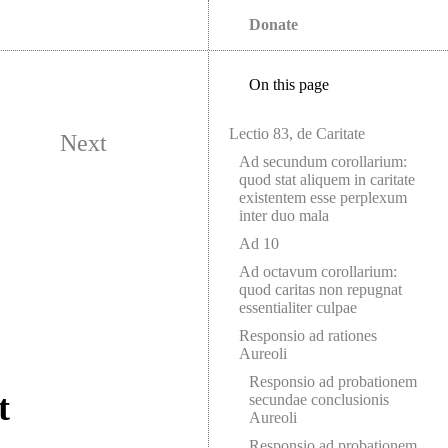
Donate
On this page
Lectio 83, de Caritate
Next
Ad secundum corollarium:
quod stat aliquem in caritate
existentem esse perplexum
inter duo mala
Ad 10
Ad octavum corollarium:
quod caritas non repugnat
essentialiter culpae
Responsio ad rationes
Aureoli
Responsio ad probationem
t
secundae conclusionis
Aureoli
Responsio ad probationem