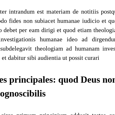
er intrandum est materiam de notitiis pos
do fides non subiacet humanae iudicio et 
o debet per eam dirigi et quod etiam theologi
investigationis humanae
ideo ad dirgend
subdelegavit theologiam ad humanam inves
t dabitur sibi audientia ut possit curari
es principales: quod Deus non
ognoscibilis