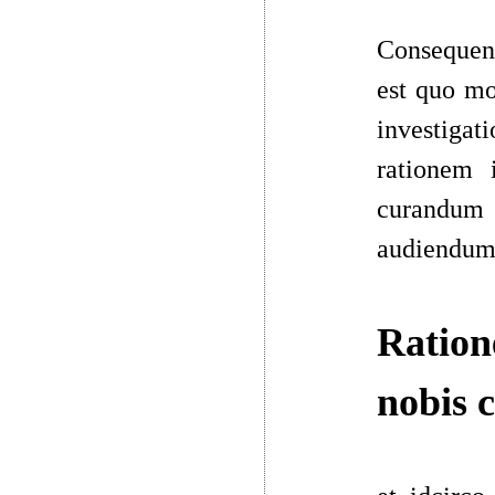
Consequent
est quo mo
investigati
rationem 
curandum 
audiendum e
Ration
nobis c