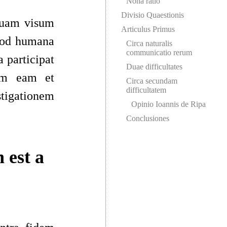
Nona ratio
Divisio Quaestionis
tquam visum
Articulus Primus
quod humana
Circa naturalis
communicatio rerum
a participat
Duae difficultates
um eam et
Circa secundam
difficultatem
tigationem
Opinio Ioannis de Ripa
Conclusiones
 est a