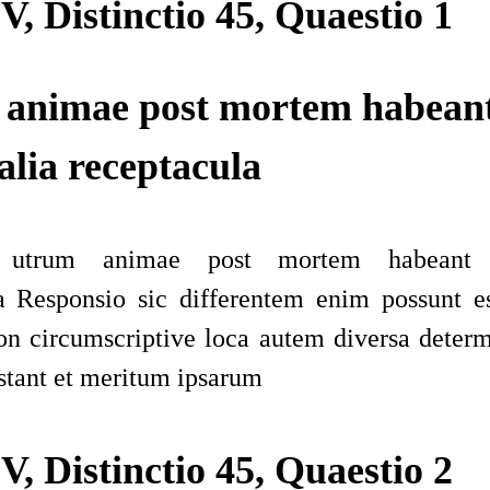
V, Distinctio 45, Quaestio 1
animae post mortem habean
alia receptacula
r utrum animae post mortem habeant c
a
Responsio sic
differentem enim possunt es
n circumscriptive
loca autem diversa determ
tant et meritum ipsarum
V, Distinctio 45, Quaestio 2